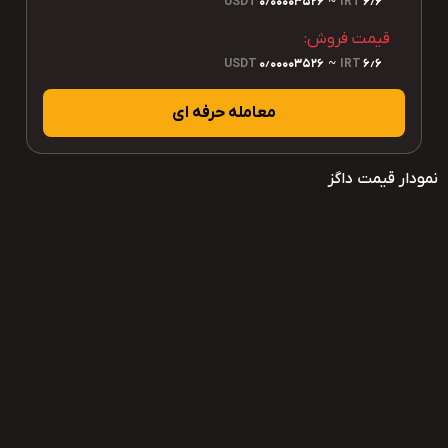
USDT
0٫00003526
~
IRT
6٫6
قیمت فروش:
USDT
0٫00003526
~
IRT
6٫6
معامله حرفه ای
نمودار قیمت داگز