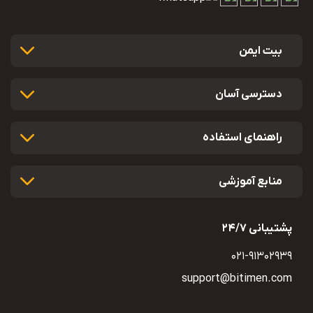
بیت ایمن
دسترسی آسان
راهنمای استفاده
منابع آموزشی
پشتیبانی 24/7
021-91302939