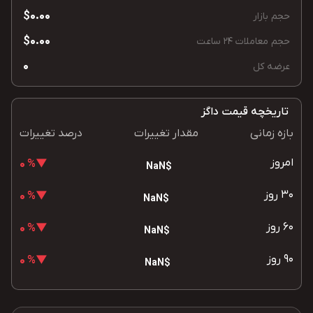
$0.00
حجم بازار
$0.00
حجم معاملات 24 ساعت
0
عرضه کل
تاریخچه قیمت داگز
بازه زمانی
مقدار تغییرات
درصد تغییرات
امروز
▼% 0
$NaN
30 روز
▼% 0
$NaN
60 روز
▼% 0
$NaN
90 روز
▼% 0
$NaN