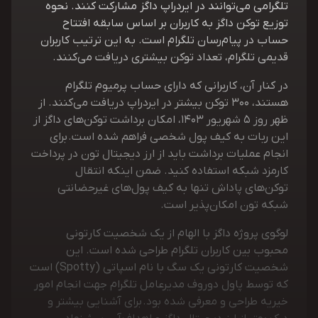
تلگرامی می‌توانند در ایردراپ داگز مشارکت کنند. نحوه
توزیع توکن داگز به کاربران بر اساس سابقه افتتاح
حساب در پیام‌رسان تلگرام است. به‌ این ترتیب کاربران
قدیمی تلگرام، تعداد توکن بیشتری دریافت می‌کنند.
در کنار آن، کاربرانی که دارای حساب پرمیوم تلگرام
هستند، 300 توکن بیشتر در ایردراپ دریافت می‌کنند. از
ظهر روز 5 شهریور 1403، امکان برداشت توکن‌های داگز از
این ربات به کیف پول شخصی فراهم شده است. برای
انجام عملیات برداشت باید از ارز دیجیتال تون در پرداخت
کارمزد شبکه استفاده کنید. ضمن اینکه انتقال
توکن‌های پاداش تنها به کیف پول‌های غیرحضانتی
شبکه تون امکان‌پذیر است.
لوگوی پروژه داگز با الهام از یک شخصیت کارتونی
محبوب بین کاربران تلگرام طراحی شده است. این
شخصیت کارتونی یک سگ با نام اسپاتی (Spotty) است
که توسط پاول دوروف مدیرعامل تلگرام جهت انجام امور
خیریه طراحی و معرفی شده بود. برای آشنایی بیشتر و