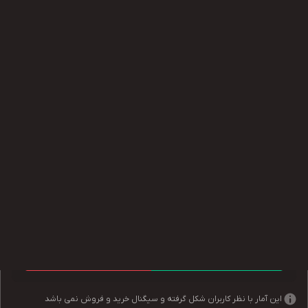
به نظر شما روند امروز سولانا چگونه خواهد بود؟
صعودی
نزولی
51
صعودی
49
نزولی
این آمار با نظر کاربران شکل گرفته و سیگنال خرید و فروش نمی باشد