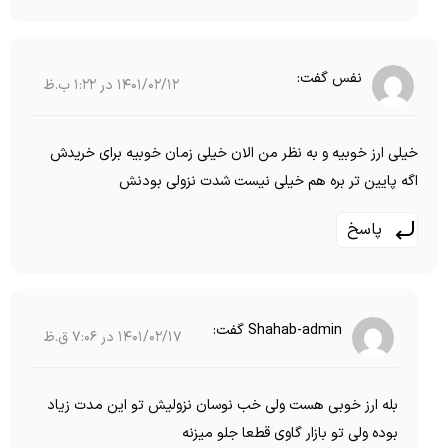
نفس
گفت:
1401/02/12 در 1:22 ب.ظ
خیلی ارز خوبیه و به نظر من الان خیلی زمان خوبیه برای خریدش
اگه پایین تر بره هم خیلی نیست شدت نزولی بودنش
پاسخ
Shahab-admin
گفت:
1401/02/17 در 7:06 ق.ظ
بله ارز خوبی هست ولی خب نوسان نزولیش تو این مدت زیاد
بوده ولی تو بازار گاوی قطعا جلو میزنه