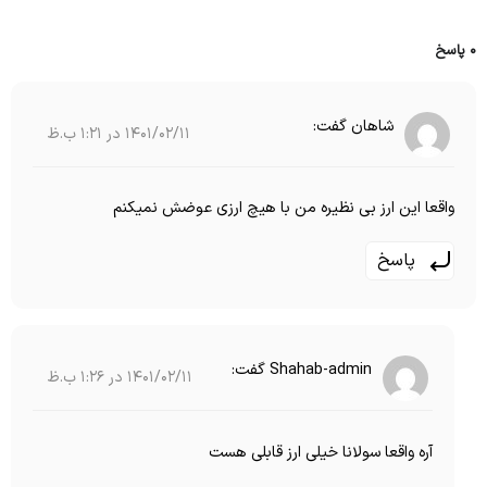
0 پاسخ
شاهان
گفت:
1401/02/11 در 1:21 ب.ظ
واقعا این ارز بی نظیره من با هیچ ارزی عوضش نمیکنم
پاسخ
Shahab-admin
گفت:
1401/02/11 در 1:26 ب.ظ
آره واقعا سولانا خیلی ارز قابلی هست