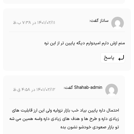
ساناز
گفت:
1401/02/11 در 7:38 ب.ظ
منم ازش دارم امیدوارم دیگه پایین تر از این نره
پاسخ
Shahab-admin
گفت:
1401/02/12 در 4:58 ق.ظ
احتمال داره پایین بیاد خب بازار نزولیه ولی این ارز قابلیت های
زیادی داره و طرح ها و هدف های زیادی داره واسه همین می شه
تو بازار صعودی خودشو نشون بده