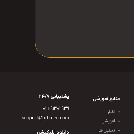
پشتیبانی 24/7
منابع آموزشی
021-91302939
اخبار
آموزشی
تحلیل ها
دانلود اپلیکیشن