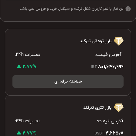
این آمار با نظر کاربران شکل گرفته و سیگنال خرید و فروش نمی باشد
بازار تومانی تترگلد
آخرین قیمت:
تغییرات 24h:
2.77% ▲
801,646,999
IRT
معامله حرفه ای
بازار تتری تترگلد
آخرین قیمت:
تغییرات 24h:
2.77% ▲
4,265٫8
USDT