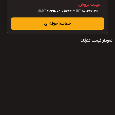
قیمت فروش:
USDT
4,265٫78155647
~
IRT
801,646,999
معامله حرفه ای
نمودار قیمت تترگلد