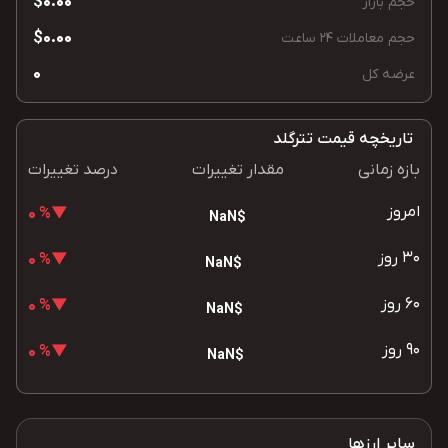
$0.00
حجم بازار
$0.00
حجم معاملات 24 ساعت
0
عرضه کل
تاریخچه قیمت تترگلد
بازه زمانی
مقدار تغییرات
درصد تغییرات
امروز
▼% 0
$NaN
30 روز
▼% 0
$NaN
60 روز
▼% 0
$NaN
90 روز
▼% 0
$NaN
سایر ارزها