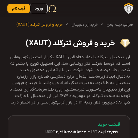
ورود
ثبت نام
صرافی بیت ایمن
>
خرید ارز دیجیتال
>
خرید و فروش تترگلد (XAUT)
خرید و فروش تترگلد (XAUT)
ارز دیجیتال تترگلد با نماد معاملاتی XAUT یکی از استیبل کوین‌هایی
است که توسط شرکت تتر رونمایی شد. این استیبل کوین با پشتوانه
شمش طلا عرضه می‌شود. شرکت تتر با ارائه این محصول جدید
به‌دنبال ایجاد زیرساخت ایده‌آل برای دسترسی فعالان بازار ارزهای
دیجیتال به طلا بود. به‌عبارت دیگر، افراد می‌توانند با خرید و فروش
این ارز دیجیتال به‌صورت غیرمستقیم روی طلا سرمایه‌گذاری کنند. با‌
توجه‌به قیمت تترگلد در بهمن ماه 1403، این ارز دیجیتال با مارکت
کپ 680 میلیون دلار، رتبه 121 در بازار کریپتوکارنسی را در اختیار دارد.
قیمت خرید:
USDT
4,265٫78155647
~
IRT
801,646,999