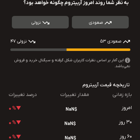
به نظر شما روند امروز آربیتروم چگونه خواهد بود؟
صعودی
نزولی
صعودی 53
نزولی 47
این آمار بر اساس نظرات کاربران شکل گرفته و سیگنال خرید و فروش
نمی‌باشد.
تاریخچه قیمت آربیتروم
بازه زمانی
مقدار تغییرات
درصد تغییرات
امروز
▼% 0
$NaN
30 روز
▼% 0
$NaN
60 روز
▼% 0
$NaN