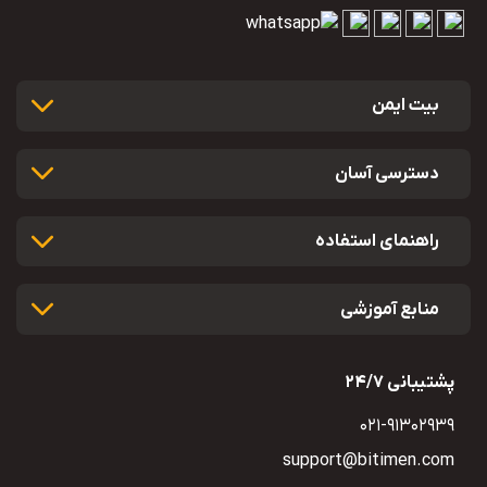
بیت ایمن
دسترسی آسان
راهنمای استفاده
منابع آموزشی
پشتیبانی 24/7
021-91302939