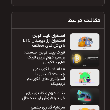
مقالات مرتبط
استخراج لایت کوین؛
استخراج ارز دیجیتال LTC
با روش های مختلف
فورک بیت کوین چیست؛
بررسی مهم ترین فورک
های بیتکوین
معاملات الگوریتمی
چیست؛ آشنایی با
استراتژی های الگوریتم
تریدینگ
نکات مهم و کلیدی برای
خرید و فروش ارز دیجیتال
سرمایه گذاری جمعی