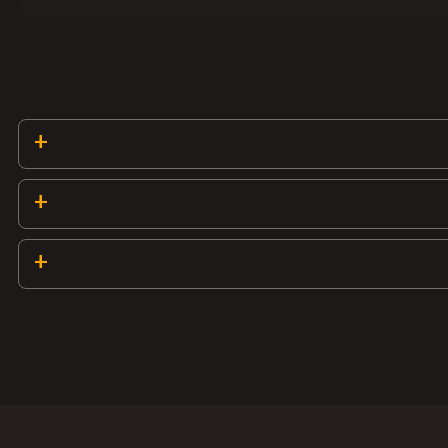
+
+
+