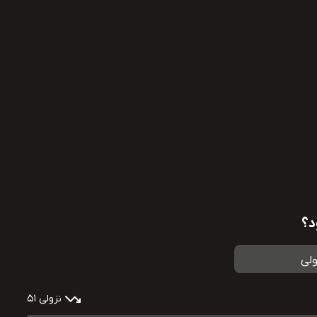
د؟
ولی
نزولی 51