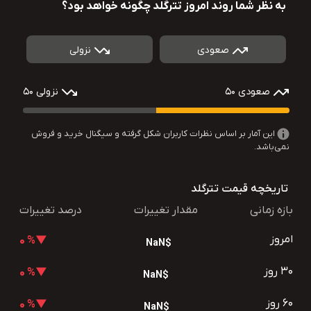
به نظر شما روند امروز تترگلد چگونه خواهد بود؟
صعودی
نزولی
صعودی 50
نزولی 50
این آمار بر اساس نظرات کاربران شکل گرفته و سیگنال خرید و فروش
نمی‌باشد.
تاریخچه قیمت تترگلد
بازه زمانی
مقدار تغییرات
درصد تغییرات
امروز
▼% 0
$NaN
30 روز
▼% 0
$NaN
60 روز
▼% 0
$NaN