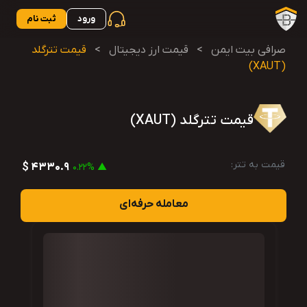
ورود
ثبت نام
صرافی بیت ایمن
>
قیمت ارز دیجیتال
>
قیمت تترگلد
(XAUT)
قیمت تترگلد (XAUT)
قیمت به تتر:
4330.9 $
▲ 0.22%
معامله حرفه‌ای