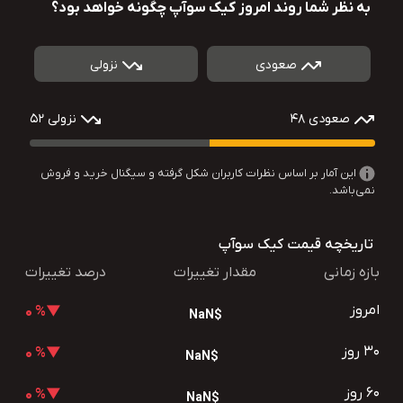
به نظر شما روند امروز کیک سوآپ چگونه خواهد بود؟
صعودی
نزولی
صعودی 48
نزولی 52
این آمار بر اساس نظرات کاربران شکل گرفته و سیگنال خرید و فروش
نمی‌باشد.
تاریخچه قیمت کیک سوآپ
بازه زمانی
مقدار تغییرات
درصد تغییرات
امروز
▼% 0
$NaN
30 روز
▼% 0
$NaN
60 روز
▼% 0
$NaN