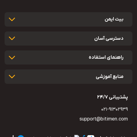
بیت ایمن
دسترسی آسان
راهنمای استفاده
منابع آموزشی
پشتیبانی 24/7
021-91302939