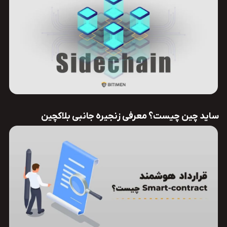
ساید چین چیست؟ معرفی زنجیره جانبی بلاکچین