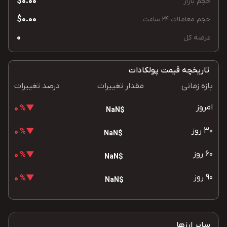
$0.00
حجم بازار
$0.00
حجم معاملات 24 ساعت
0
عرضه کل
تاریخچه قیمت پولکادات
بازه زمانی
مقدار تغییرات
درصد تغییرات
امروز
▼% 0
$NaN
30 روز
▼% 0
$NaN
60 روز
▼% 0
$NaN
90 روز
▼% 0
$NaN
سایر ارزها