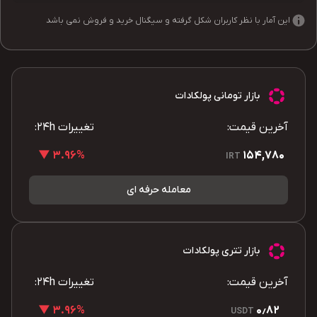
این آمار با نظر کاربران شکل گرفته و سیگنال خرید و فروش نمی باشد
بازار تومانی پولکادات
آخرین قیمت:
تغییرات 24h:
3.96% ▼
154,780
IRT
معامله حرفه ای
بازار تتری پولکادات
آخرین قیمت:
تغییرات 24h:
3.96% ▼
0٫82
USDT