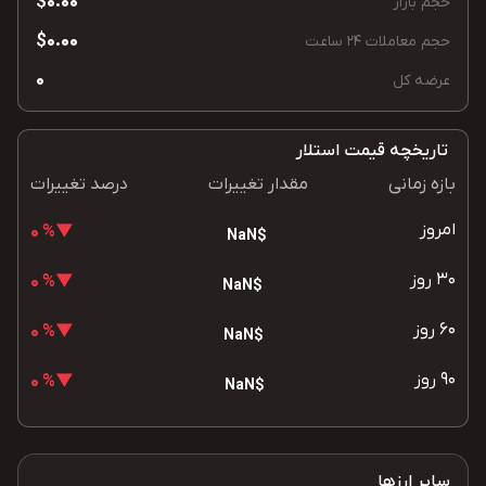
$0.00
حجم بازار
$0.00
حجم معاملات 24 ساعت
0
عرضه کل
تاریخچه قیمت استلار
بازه زمانی
مقدار تغییرات
درصد تغییرات
امروز
▼% 0
$NaN
30 روز
▼% 0
$NaN
60 روز
▼% 0
$NaN
90 روز
▼% 0
$NaN
سایر ارزها