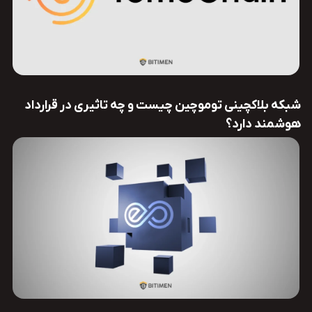
شبکه بلاکچینی توموچین چیست و چه تاثیری در قرارداد
هوشمند دارد؟