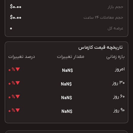
$0.00
حجم بازار
$0.00
حجم معاملات 24 ساعت
0
عرضه کل
تاریخچه قیمت کازماس
بازه زمانی
مقدار تغییرات
درصد تغییرات
امروز
▼% 0
$NaN
30 روز
▼% 0
$NaN
60 روز
▼% 0
$NaN
90 روز
▼% 0
$NaN