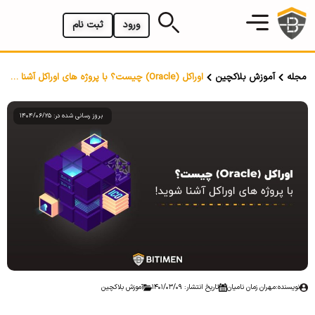
ورود
ثبت نام
مجله
آموزش بلاکچین
اوراکل (Oracle) چیست؟ با پروژه های اوراکل آشنا شوید!
بروز رسانی شده در: 1404/06/25
نویسنده:
مهران زمان نامیان
تاریخ انتشار: 1401/03/09
آموزش بلاکچین