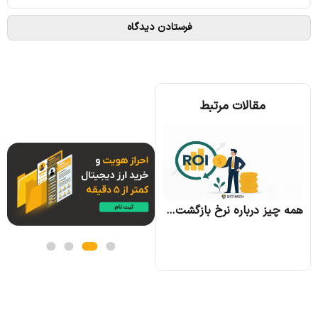
مقالات مرتبط
همه چیز درباره الگوریتم اجماع تندرمینت و مزایای آن
همه چیز درباره نرخ بازگشت سرمایه و نحوه محاسبه آن