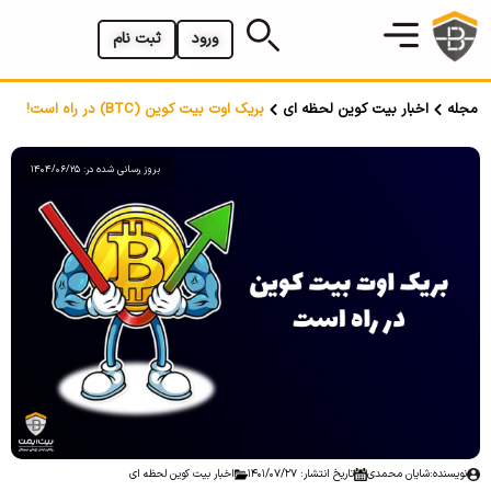
ورود
ثبت نام
مجله
اخبار بیت کوین لحظه ای
بریک اوت بیت کوین (BTC) در راه است!
بروز رسانی شده در: 1404/06/25
نویسنده:
شایان محمدی
تاریخ انتشار: 1401/07/27
اخبار بیت کوین لحظه ای