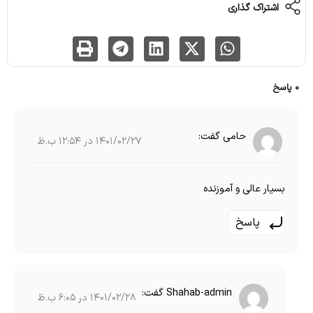
اشتراک گذاری
0 پاسخ
حامی
گفت:
1401/02/27 در 12:54 ب.ظ
بسیار عالی و آموزنده
پاسخ
Shahab-admin
گفت:
1401/02/28 در 6:05 ب.ظ