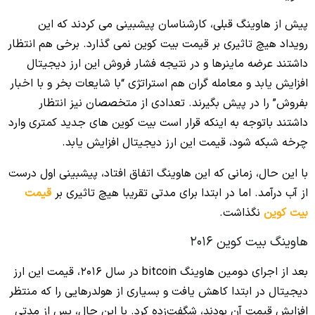
پیش از هاوینگ قبلی، کارشناسان پیشبینی می‌ کردند که این
رویداد هیچ تاثیری بر قیمت بیت کوین نمی‌ گذارد. برخی هم انتظار
داشتند عرضه ماینرها و در نتیجه فشار فروش این ارز دیجیتال
افزایش یابد و معامله‌ گران هم استراتژی “با شایعات بخر و با اخبار
بفروش” را در پیش بگیرند. تعدادی از متخصصان نیز انتظار
داشتند باتوجه‌ به اینکه قرار است بیت کوین‌ های جدید کمتری وارد
چرخه شبکه شود، قیمت این ارز دیجیتال افزایش یابد.
با این حال، زمانی که این هاوینگ اتفاق افتاد، پیشبینی اول درست
از آب درآمد. اما در ابتدا برای مدتی تقریبا هیچ تاثیری بر
قیمت
بیت کوین
نگذاشت.
هاوینگ بیت کوین 2016
بعد از اجرای دومین هاوینگ bitcoin در سال 2016، قیمت این ارز
دیجیتال در ابتدا کاهش یافت و بسیاری از هولدرهایی را که منتظر
افزایش قیمت آن بودند، شگفت‌زده کرد. با این حال، پس از مدتی