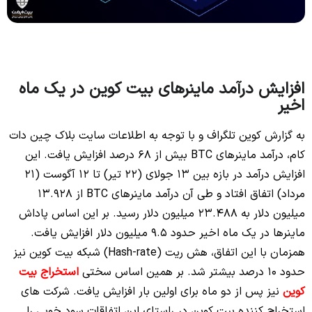
افزایش درآمد ماینرهای بیت کوین در یک ماه
اخیر
به گزارش کوین تلگراف و با توجه به اطلاعات سایت بلاک چین دات
کام، درآمد ماینرهای BTC بیش از 68 درصد افزایش یافت. این
افزایش درآمد در بازه بین 13 جولای (22 تیر) تا 12 آگوست (21
مرداد) اتفاق افتاد و طی آن درآمد ماینرهای BTC از 13.928
میلیون دلار به 23.488 میلیون دلار رسید. بر این اساس پاداش
ماینرها در یک ماه اخیر حدود 9.5 میلیون دلار افزایش یافت.
همزمان با این اتفاق، هش ریت (Hash-rate) شبکه بیت کوین نیز
حدود 10 درصد بیشتر شد. بر همین اساس سختی
استخراج بیت
کوین
نیز پس از دو ماه برای اولین بار افزایش یافت. شرکت های
استخراج کننده بیت کوین در راستای این اتفاقات سود خوبی را