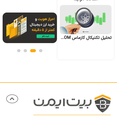
تحلیل تکنیکال آوه AAVE؛ تاریخ 28 شهریور 1403
تحلیل تکنیکال کازماس ATOM؛ تاریخ 29 شهریور 1403