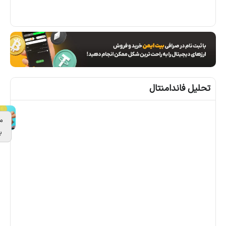
0
3
ل فاندامنتال
مقالات
بیشتر
شا
یان
م
ح
مد
ی
۱۴