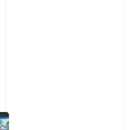
؛
تا
ر
ی
خ
۲
۸
م
ر
دا
د
۱
۴
۰
۳