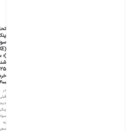
۰۰
/
۰۳
/
۲۵
تحلیل
پنکیک
سواپ
(CAKE
)؛ سه
شنبه
25
خرداد
1400
در پست
قبلی ارز
دیجیتال
پنکیک
سواپ را
به شما
معرفی