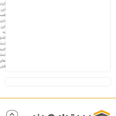
کردیم. در
این مقاله،
قصد
داریم تا
این ارز را
به طور
کامل
تحلیل
کنیم. اگر
تحلیل
های
قبلی...