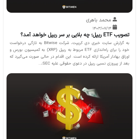
محمد باهری
۱۴۰۳/۰۷/۱۴
تصویب ETF ریپل؛ چه بلایی بر سر ریپل خواهد آمد؟
به گزارش سایت خبری دی کریپت، شرکت Bitwise به تازگی درخواست
خود را برای راه‌اندازی ETF مربوط به ریپل (XRP) به کمیسیون بورس و
اوراق بهادار آمریکا ارائه کرده است. این اقدام در حالی صورت می‌گیرد که
بعد از پیروزی نسبی ریپل در دعوی حقوقی علیه SEC،...