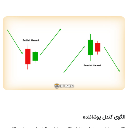
الگوی کندل پوشاننده