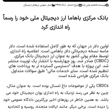
نویسنده:
فاطمه زمان زاده
تاریخ انتشار: 1399/08/01
اخبار عمومی ارزهای دیجیتال
بانک مرکزی باهاما ارز دیجیتال ملی خود را رسماً
راه اندازی کرد
No headings found to create a Table of Contents.
اولین دلار در جهان که به طور کامل استفاده شده است، دلار
ماسه نسخه دیجیتالی دلار باهامی است. اعلامیه راه اندازی
توسط مقام پولی کشور به عنوان ارز دیجیتال بانک مرکزی
(CBDC) صادر شد، روز چهارشنبه با انتشار یک توییت منتشر
شد. این پروژه با هدف “دسترسی گسترده تر به پرداخت های
تنظیم شده است. سایر خدمات مالی” طبق سوالات متداول
بانک مرکزی طراحی شده است.
CBDCs یکی از موضوعات داغ امسال بوده است. به عنوان مثال،
چین به نظر می رسد نزدیک به راه اندازی یوان دیجیتال خود می
باشد. به همین خاطر در روزهای اخیر بزرگترین دادگاه عمومی خود
را دیده است. برخی دیگر، مانند ایالات متحده، روسیه و اتحادیه