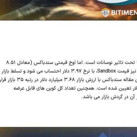
نیز مانند سایر رمز ارز های بازار دائما تحت تاثیر نوسانات است. اما اوج قیمتی سندباکس (معادل 8.51
دلار) در تاریخ ۰۴ آذر ۱۴۰۰ اتقاق افتاد. در حال حاضر نیز قیمت Sandbox، با نرخ 3.97 دلار احتساب می شود و تسلط بازار
آن 0.20% می باشد. همچنین در زمان نوشته شدن این مقاله سندباکس با ارزش بازار ۳.۶۸ میلیارد دلار در رتبه 35 بازار 
ه و حجم کل مبادلات بازار آن 3,678,060,000.00 دلار تعیین شده است. همچنین تعداد کل کوین های قابل عرضه