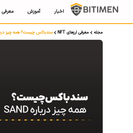
اخبار
آموزش
معرفی ر
مجله
معرفی ارزهای NFT
سندباکس چیست؟ همه چیز درباره D