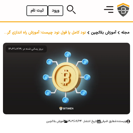
ورود
ثبت نام
مجله
آموزش بلاکچین
نود کامل یا فول نود چیست؛ آموزش راه اندازی گره کامل و درآمد آن
بروز رسانی شده در: 1404/06/29
نویسنده:
شقایق اشرفی
تاریخ انتشار: 1403/09/24
آموزش بلاکچین