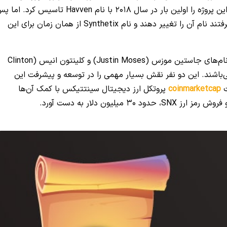
پیاده سازی کند. برهمین اساس این پروژه را اولین بار در سال 2018 با نام Havven تاسیس کرد. 
از گذشت مدتی تیم توسعه دهنده این پروژه تصمیم گرفتند نام آن را تغییر دهند و نام Synthetix از همان زمان برای این
البته در کنار کین وارویک دو عضو برجسته دیگر نیز با نام‌های جاستین موزس (Justin Moses) و کلینتون انیس (Clinton
 می‌باشند. این دو نفر نقش بسیار مهمی را در توسعه و پیشرفت این
ت
coinmarketcap
پروتکل ارز دیجیتال سینتتیکس با کمک آن‌ها
لیون دلار به دست آورد.