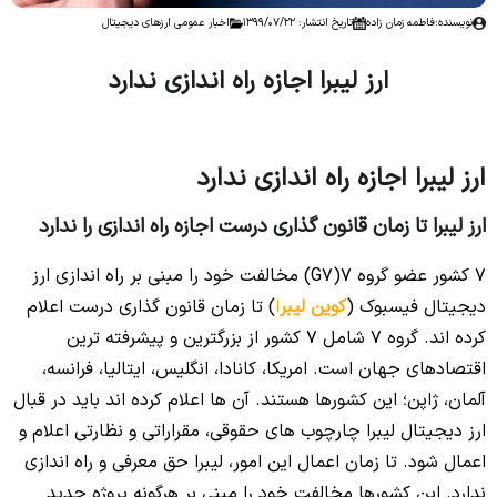
نویسنده:
فاطمه زمان زاده
تاریخ انتشار: 1399/07/22
اخبار عمومی ارزهای دیجیتال
ارز لیبرا اجازه راه اندازی ندارد
No headings found to create a Table of Contents.
ارز لیبرا اجازه راه اندازی ندارد
ارز لیبرا تا زمان قانون گذاری درست اجازه راه اندازی را ندارد
7 کشور عضو گروه 7(G7) مخالفت خود را مبنی بر راه اندازی ارز
دیجیتال فیسبوک (
کوین لیبر
ا
) تا زمان قانون گذاری درست اعلام
کرده اند. گروه 7 شامل 7 کشور از بزرگترین و پیشرفته ترین
اقتصادهای جهان است. امریکا، کانادا، انگلیس، ایتالیا، فرانسه،
آلمان، ژاپن؛ این کشورها هستند. آن ها اعلام کرده اند باید در قبال
ارز دیجیتال لیبرا چارچوب های حقوقی، مقراراتی و نظارتی اعلام و
اعمال شود. تا زمان اعمال این امور، لیبرا حق معرفی و راه اندازی
ندارد. این کشورها مخالفت خود را مبنی بر هرگونه پروژه جدید