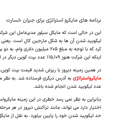
برنامه های مایکرو استراتژی برای جبران خسارت
این در حالی است که مایکل سیلور مدیرعامل این شرک
لیکویید شدن آن‌ ها به شکل مارجین کال است. یعنی با
اینکه این شرکت هنوز 115,109 عدد بیت کوین دیگر در اختیار دارد، می‌ تواند عدد لیکویید شدن را تا 3,562 دلار کاهش دهد.
در همین زمینه دیروز با ریزش شدید قیمت بیت کوین، تعداد 2089 BTC به ارزش تقریبی 48 میلیون دلا
مایکرواستراتژی
به آدرس دیگری فرستاده شد. به نظر می‌
عدد لیکویید شدن انجام شده باشد.
بنابراین به نظر نمی‌ رسد خطری در این زمینه مایکرواس
اختیار دارد می‌ تواند، مانند تراکنش دیروز در هر مرحل
حد لیکویید شدن خود را پایین بیاورد. به نقل از مایکل سیلور این کار م