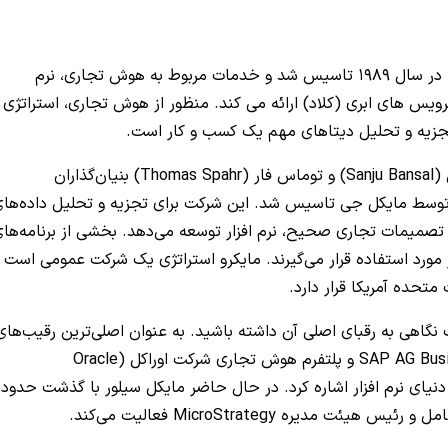
در سال 1989 تاسیس شد و خدمات مربوط به هوش تجاری، نرم
ویس‌ های ابری (کلاد) ارائه می‌ کند. منظور از هوش تجاری، استراتژی‌
 تجزیه و تحلیل دیتاهای مهم یک کسب و کار است.
مایکل جی سیلور (Michael J. Saylor)، سانجو بانسال (Sanju Bansal) و توماس فار (Thomas Spahr) بنیان‌گذاران
راتژی هستند، اما شرکت در سال 1989 ابتدا توسط مایکل جی تاسیس شد. این شرکت برای تجزیه و تحلیل داده‌ها
تصمیمات تجاری صحیح، نرم افزار توسعه می‌دهد. بخشی از برنامه‌ها
رد استفاده قرار می‌گیرند. مایکرو استراتژی یک شرکت عمومی است 
متحده آمریکا قرار دارد.
گاهی به رقبای اصلی آن داشته باشید. به عنوان اصلی‌ترین رقیب‌های
مایکرو استراتژی باید به SAP AG Business Objects ،IBM Cognos و پلتفرم هوش تجاری شرکت اوراکل (Oracle
ن یکی از غول‌های دنیای نرم افزار اشاره کرد. در حال حاضر مایکل سیلور با گذشت حدود