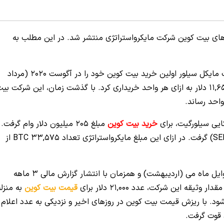
 های بیت کوین شرکت مایکرواستراتژی منتشر شد. در این مطلب به
به گزارش U.TODAY، شرکت مایکرواستراتژی به مدیریت مایکل سیلور اولین خرید بیت کوین خود را در آگوست 2020 (مرداد
1399) انجام داد و طی آن 21,454 BTC را با قیمت 11,650 دلار به ازای هر واحد خریداری کرد. با گذشت زمان، این شرکت ب
ایی سیلورگیت، برای
خرید بیت کوین
مبلغ 205 میلیون دلار وام گرفت.
این وام از طریق سرویس شبکه مبادله‌ ای این بانک (SEN) گرفت. در ازای این مبلغ مایکرواستراتژی تعداد 33,575 BTC از
فونگ لی (Phong Le) مدیر ارشد مالی این شرکت در اوایل ماه می (اردیبهشت) و همزمان با انتشار گزارش مالی 3 ماهه
قیمت بیت کوین
به منزله
د. با ریزش قیمت بیت کوین در روزهای اخیر و نزدیکی به عدد اعلام
 قوت گرفت.