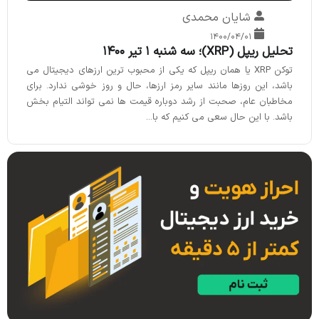
شایان محمدی
۱۴۰۰/۰۴/۰۱
تحلیل ریپل (XRP)؛ سه شنبه 1 تیر 1400
توکن XRP یا همان ریپل که یکی از محبوب ترین ارزهای دیجیتال می
باشد، این روزها مانند سایر رمز ارزها، حال و روز خوشی ندارد. برای
مخاطبان عام، صحبت از رشد دوباره قیمت ها نمی تواند التیام بخش
باشد. با این حال سعی می کنیم که با...