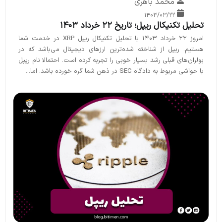
محمد باهری
۱۴۰۳/۰۳/۲۲
تحلیل تکنیکال ریپل؛ تاریخ 22 خرداد 1403
امروز 22 خرداد 1403 با تحلیل تکنیکال ریپل XRP در خدمت شما
هستیم. ریپل از شناخته شده‌ترین ارزهای دیجیتال می‌باشد که در
بولران‌های قبلی رشد بسیار خوبی را تجربه کرده‌ است. احتمالا نام ریپل
با حواشی مربوط به دادگاه SEC در ذهن شما گره خورده باشد. اما...