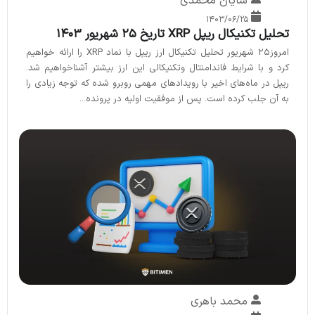
شایان محمدی
۱۴۰۳/۰۶/۲۵
تحلیل تکنیکال ریپل XRP تاریخ 25 شهریور 1403
امروز25 شهریور تحلیل تکنیکال ارز ریپل با نماد XRP را ارائه خواهیم
کرد و با شرایط فاندامنتال وتکنیکالی این ارز بیشتر آشناخواهیم شد.
ریپل در ماه‌های اخیر با رویدادهای مهمی روبرو شده که توجه زیادی را
به آن جلب کرده است. پس از موفقیت اولیه در پرونده...
محمد باهری