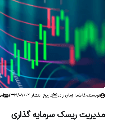
نویسنده:
فاطمه زمان زاده
تاریخ انتشار: 1399/07/02
آم
مدیریت ریسک سرمایه گذاری
o headings found to create a Table of Contents.