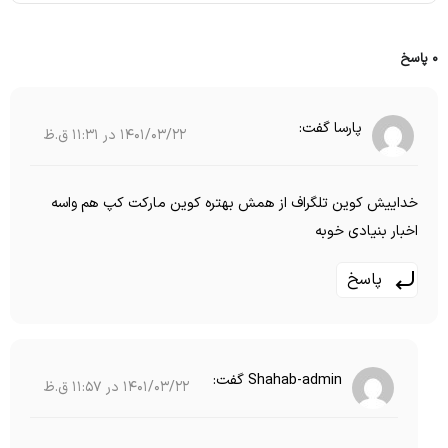
0 پاسخ
پارسا
گفت:
1401/03/22 در 11:31 ق.ظ
خداییش کوین تلگراف از همش بهتره کوین مارکت کپ هم واسه
اخبار بنیادی خوبه
پاسخ
Shahab-admin
گفت:
1401/03/22 در 11:57 ق.ظ