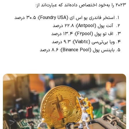
2023 را به‌خود اختصاص داده‌اند که عبارت‌اند از:
استخر فاندری یو اس ای (Foundry USA): 30.5 درصد
آنت پول (Antpool): 22.8 درصد
اف تو پول (F2pool): 13.4 درصد
ویا بی‌تی‌سی (Viabtc): 9.3 درصد
بایننس پول (Binance Pool): 8.6 درصد