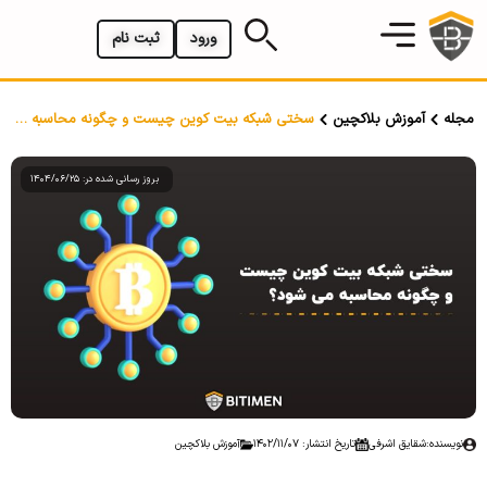
ورود
ثبت نام
مجله
آموزش بلاکچین
سختی شبکه بیت کوین چیست و چگونه محاسبه می شود؟
بروز رسانی شده در: 1404/06/25
نویسنده:
شقایق اشرفی
تاریخ انتشار: 1402/11/07
آموزش بلاکچین