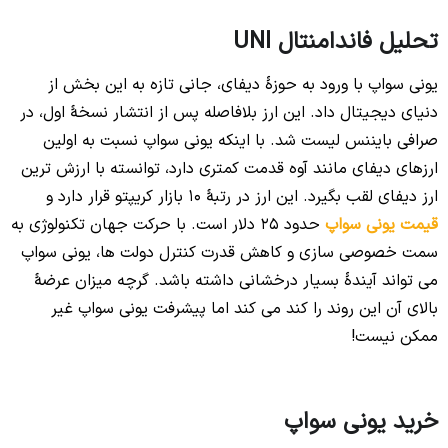
تحلیل فاندامنتال UNI
یونی سواپ با ورود به حوزۀ دیفای، جانی تازه به این بخش از
دنیای دیجیتال داد. این ارز بلافاصله پس از انتشار نسخۀ اول، در
صرافی بایننس لیست شد. با اینکه یونی سواپ نسبت به اولین
ارزهای دیفای مانند آوه قدمت کمتری دارد، توانسته با ارزش ترین
ارز دیفای لقب بگیرد. این ارز در رتبۀ 10 بازار کریپتو قرار دارد و
قیمت یونی سواپ
حدود 25 دلار است. با حرکت جهان تکنولوژی به
سمت خصوصی سازی و کاهش قدرت کنترل دولت ها، یونی سواپ
می تواند آیندۀ بسیار درخشانی داشته باشد. گرچه میزان عرضۀ
بالای آن این روند را کند می کند اما پیشرفت یونی سواپ غیر
ممکن نیست!
خرید یونی سواپ