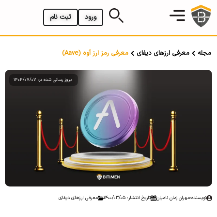
ورود
ثبت نام
مجله
معرفی ارزهای دیفای
معرفی رمز ارز آوه (Aave)
بروز رسانی شده در: 1404/07/07
نویسنده:
مهران زمان نامیان
تاریخ انتشار: 1400/03/05
معرفی ارزهای دیفای