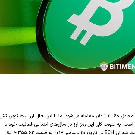
در زمان نوشتن این مقاله ارز بیت کوین کش با قیمتی معادل 321.68 دلار معامله می‌شود اما با این حال ارز بیت کوین کش
ه است. به صورت کلی این رمز ارز در سال‌های ابتدایی فعالیت خود با
رشد قیمتی بسیار زیادی روبرو شد و همین موضوع باعث شد ارز BCH در تاریخ 20 دسامبر 2017 به قیمت 4,355.62 دلار