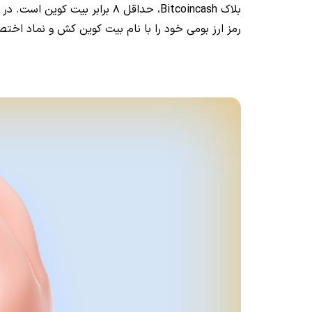
بلاک Bitcoincash، حداقل 8 برا
رمز ارز بومی خود را با نام بیت کوین کش و نماد اختصاری BCH راه انداز