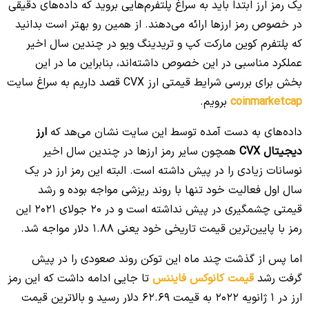
یک رمز ارز ابتدا باید به سراغ پلتفرم‌هایی بروید که داده‌های دقیقی
در خصوص رمز ارزها ارائه می‌دهند. از همین رو بهتر است بدانید
که پلتفرم کوین مارکت کپ و تریدینگ ویو در چندین سال اخیر
عملکرد مناسبی در این خصوص داشته‌اند، بنابراین ما در این
بخش برای بررسی شرایط قیمتی ارز CVX قصد داریم به سراغ سایت
coinmarketcap
برویم.
داده‌های به دست آمده توسط این سایت نشان می‌هد که
ارز
دیجیتال CVX
همچون سایر رمز ارزها در چندین سال اخیر
نوسانات زیادی را در پیش داشته است. البته این رمز ارز در یک
سال اول فعالیت خود تنها با روند ریزشی مواجه بوده و رشد
قیمتی چشمگیری در پیش نداشته است و در 20 جولای 2021 این
رمز با پایین‌ترین قیمت تاریخی خود یعنی 1.88 دلار مواجه شد.
اما پس از گذشت چند ماه این توکن روند صعودی را در پیش
گرفت رشد
قیمت کانوکس فایننس
تا جایی ادامه داشت که این رمز
ارز در 1 ژانویه 2022 به قیمت 62.69 دلار رسید و بالاترین قیمت