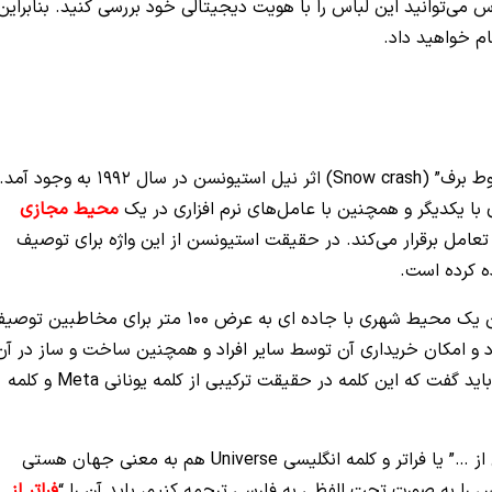
س می‌توانید این لباس را با هویت دیجیتالی خود بررسی کنید. بنابراین
م خواهید داد.
کلمه متاورس برای اولین بار در رمان علمی تخیلی “سقوط برف” (Snow crash) اثر نیل استیونسن در سال 1992 به وجود آمد
زی با یکدیگر و همچنین با عامل‌های نرم افزاری در یک
محیط مجازی
عامل برقرار می‌کند. در حقیقت استیونسن از این واژه برای توصیف
ه کرده است.
متاورسی که استیونسن از آن صحبت می کند، به عنوان یک محیط شهری با جاده ای به عرض 100 متر برای مخاطبین 
 و امکان خریداری آن توسط سایر افراد و همچنین ساخت و ساز در آن
در مورد ریشه کلمه Metaverse هم باید گفت که این کلمه در حقیقت ترکیبی از کلمه یونانی Meta و کلمه
کلمه یونانی Meta در حقیقت پیشوندی به معنی “پس از …” یا فراتر و کلمه انگلیسی Universe هم به معنی جهان هستی
رس را به صورت تحت الفظی به فارسی ترجمه کنیم، باید آن را “
فراتر از