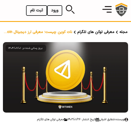
ورود
ثبت نام
مجله
معرفی توکن های تلگرام
نات کوین چیست؛ معرفی ارز دیجیتال Notcoin
بروز رسانی شده در: 1404/07/01
نویسنده:
شقایق اشرفی
تاریخ انتشار: 1403/01/26
معرفی توکن های تلگرام