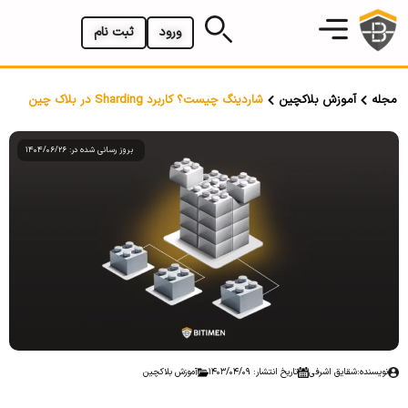
ورود
ثبت نام
مجله
آموزش بلاکچین
شاردینگ چیست؟ کاربرد Sharding در بلاک چین
بروز رسانی شده در: 1404/06/26
نویسنده:
شقایق اشرفی
تاریخ انتشار: 1403/04/09
آموزش بلاکچین