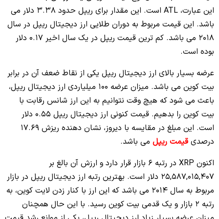
این عبارت، ATL است. این مقدار برای ریپل حدود 3.38 دلار می
باشد. این قیمت مربوط به دوران طلایی ارز دیجیتال ریپل در سال
2018 می باشد. کم ترین قیمت ریپل در یک سال اخیر 0.17 دلار
بوده است.
عرضه بسیار بالای ارز دیجیتال ریپل یکی از نقاط ضعف آن در برابر
بیت کوین می باشد. میزان عرضه 100 میلیاردی ارز دیجیتال ریپل،
باعث می شود که هیچ وقت نتوانیم به این ارز شانس رقابت با
بیت کوین را بدهیم. قیمت کنونی ارز دیجیتال ریپل 0.55 دلار
است. این مبلغ در مقایسه با دیروز، نشان دهنده ریزش
17.69
درصدی
قیمت ریپل
می باشد.
اکنون XRP در رتبه 6 بازار قرار دارد و ارزش آن بالغ بر
25,587,015,407 دلار است. بهترین رتبه ارز دیجیتال ریپل در بازار
مربوط به سال 2014 می باشد که این ارز با کنار زدن لایت کوین، به
رتبه 2 بازار و یک قدمی بیت کوین رسید. با این حال همچنان
میزان عرضه بسیار زیاد ارز دیجیتال ریپل، یکی از موانع رشد قیمت