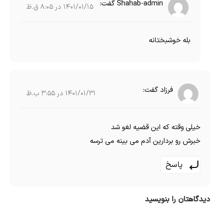
Shahab-admin
گفت:
1401/01/15 در 8:05 ق.ظ
بله خوشبختانه
فرزاد
گفت:
1401/01/31 در 3:55 ب.ظ
خیلی وقته که این قضیه لغو شد
خبرش رو بردارین آدم می بینه می ترسه
پاسخ
دیدگاهتان را بنویسید