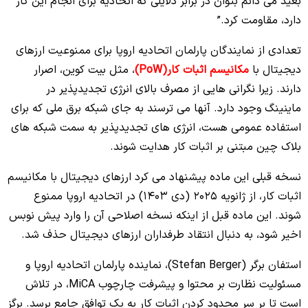
بعید می دانم بتوان در برابر دلایلی که اتحادیه برای انجام این کار
دارد، مقاومت کرد.”
تعدادی از نمایندگان پارلمان اتحادیه اروپا برای ممنوعیت ارزهای
دیجیتال با
مکانیسم اثبات کار(PoW)
، مثل بیت کوین، اصرار
دارند. زیرا نگرانی هایی از مصرف بالای انرژی تجدیدپذیر در
ماینینگ وجود دارد. آنها می ترسند به جای شبکه برق ملی که برای
استفاده عمومی هست، انرژی های تجدیدپذیر به سمت شبکه های
بلاک چین مبتنی بر اثبات کار هدایت شوند.
نسخه قبلی این ماده پیشنهاد می کرد ارزهای دیجیتال با مکانیسم
اثبات کار، از ژانویه 2025 (دی 1403) در اتحادیه اروپا ممنوع
شوند. این ماده قبل از اینکه نسخه اصلاحی آن را وارد پیش نوبس
اخیر شود، به دنبال انتقاد طرفداران ارزهای دیجیتال حذف شد.
استفان برگر (Stefan Berger)، نماینده پارلمان اتحادیه اروپا و
مسئولیت نظارت بر محتوا و پیشرفت چارچوب MiCA، در تلاش
است تا بر سر محدود کردن اثبات کار به یک توافق جامع برسد. برگز