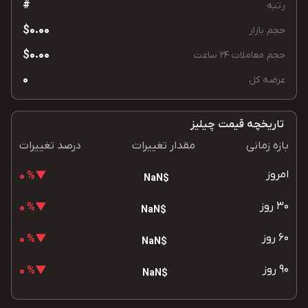
#
رتبه
$0.00
حجم بازار
$0.00
حجم معاملات 24 ساعت
0
عرضه کل
تاریخچه قیمت چیلیز
بازه زمانی
مقدار تغییرات
درصد تغییرات
امروز
▼% 0
$NaN
30 روز
▼% 0
$NaN
60 روز
▼% 0
$NaN
90 روز
▼% 0
$NaN