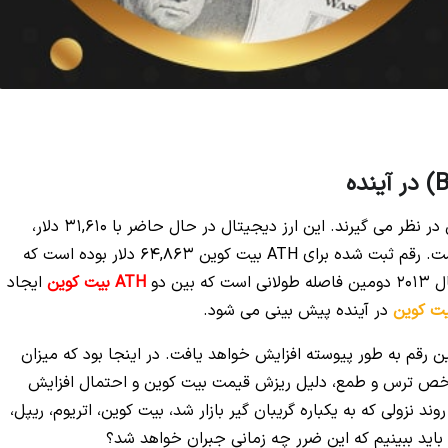
تحلیل گران احتمالاتی را برای افزایش قیمت بیت کوین در نظر می گیرند. این ارز دیجیتال در حال حاضر با 31,610 دلار،
کاهشی 54 درصدی نسب به اوج قیمت خود داشته است. رقم ثبت شده برای ATH بیت کوین 64,863 دلار بوده است که
ATH بیت کوین
ایجاد
ت کوین
در آینده پیش بینی می شود.
این رقم به طور پیوسته افزایش خواهد یافت. در اینجا بود که میزان
شاخص ترس و طمع، دلیل ریزش قیمت بیت کوین و احتمال افزایش
 نزولی که به یکباره گریبان گیر بازار شد، بیت کوین، اتریوم، ریپل،
باید ببینیم که این ضرر چه زمانی جبران خواهد شد؟