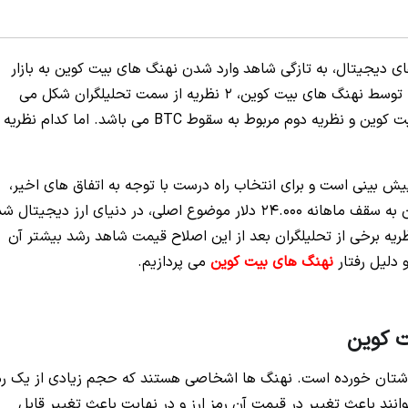
های دیجیتال، به تازگی شاهد وارد شدن نهنگ های بیت کوین به بازار
بوده ایم. با جا به جایی حدود 743 میلیون دلار BTC توسط نهنگ های بیت کوین، 2 نظریه از سمت تحلیلگران شکل می
گیرد. نظریه اولی که ارائه دادند مربوط به رشد بیشتر بیت کوین و نظریه دوم مربوط به سقوط BTC می باشد. اما کدام نظریه
پیش بینی است و برای انتخاب راه درست با توجه به اتفاق های اخیر،
باید منطقی ترین تصمیم را گرفت. بیت کوین با رسیدن به سقف ماهانه 24.000 دلار موضوع اصلی، در دنیای ارز دیجیتال
 به نظریه برخی از تحلیلگران بعد از این اصلاح قیمت شاهد رشد بیشتر آن
 دلیل رفتار
نهنگ های بیت کوین
می پردازیم.
ت کوین
گوشتان خورده است. نهنگ ها اشخاصی هستند که حجم زیادی از یک رم
وانند باعث تغییر در قیمت آن رمز ارز و در نهایت باعث تغییر قابل