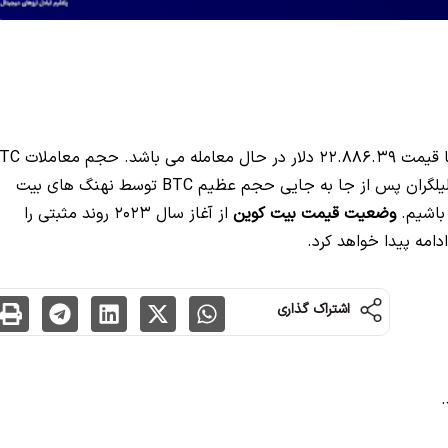
در حال حاضر (سه شنبه 18 بهمن) با قیمت 22.886.39 دلار در حال
به 442.005.009.35 رسیده است. بر اساس نظریه تحلیلگران پس از جا به جایی حجم عظیم BTC توسط نهنگ های بیت
باشیم.
وضعیت قیمت بیت
کوین
از آغاز سال 2023 روند مثبتی را
دامه پیدا خواهد کرد.
اشتراک گذاری
.