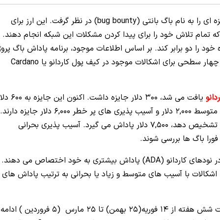
کاردانو در گذشته برای بالا بردن امنیت شبکه خود، جایزه ای را به نام باگ بانتی (bug bounty) در نظر گرفت. این ارز برای
که تمام تلاش خود را برای پیدا کردن مشکلات این شبکه انجام دهند.
ود را دو برابر کند.
بر اساس اطلاعات موجود، برنامه پاداش باگ پروژ
به رهبری چارلز هاسکینسون دارای یک سیستم پاداش چهار سطحی برای اشکالات موجود در کیف پول کاردانو یا Cardano
دانو
یافت می شد، 300 دلار جایزه داشت. اکنون این جایزه
لار جایزه دارند.
دلار پاداش می گیرد.
آسیب‌ پذیری بحرانی
فورا باگ‌ ها بررسی شوند.
از سوی دیگر، آسیب پذیری ها یا باگ های کشف شده در نودهای کاردانو (ADA) پاداش بیشتری به خود اختصاص می دهند.
8 دلاری خواهند داشت. اشکالات با آسیب های متوسط و زیاد یا بحرانی به ترتیب پاداش های
کاردانو اعلام کرد که افزایش مقادیر جوایز، تنها به مدت شش هفته از 14 فوریه(25 بهمن) تا 25 مارس (5 فروردین ) ادامه