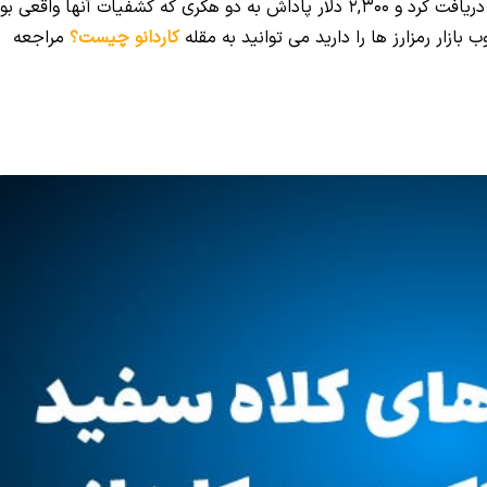
این بنیاد طی سه ماه گذشته 11 گزارش دریافت کرد و 2,300 دلار پاداش به دو هکری که کشفیات آنها واقعی ب
بازار رمزارز ها را دارید می توانید به مقله
کاردانو چیست؟
مراجعه