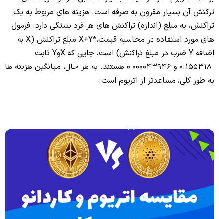
ترکنش آن بسیار مقرون به صرفه است. هزینه های مربوط به یک
تراکنش، به مبلغ (اندازه) تراکنش های هر فرد بستگی دارد. فرمول
های مورد استفاده در محاسبه قیمت،*X+Y مبلغ تراکنش (X به
اضافه Y ضرب در مبلغ تراکنش) است، جایی که XوY ثابت
0.155318 و 0.000043946 هستند. به هر حال، میانگین هزینه ها
به طور کلی، مساعدتر از اتریوم است.