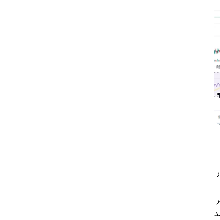
د با حمایت مهم 23 دلار
ر
ل برسد