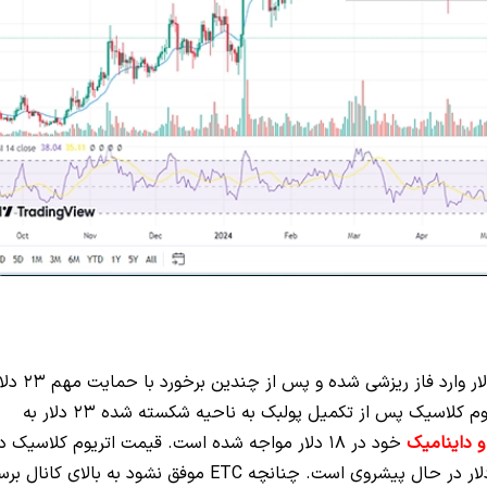
پس از رسیدن به محدوده 40 دلار وارد فاز ریزشی شده و پس از چندین برخور
در نهایت از این ناحیه هم عبور کرده است. قیمت اتریوم کلاسیک پس از تکمیل پولبک به ناحیه شکسته شده 23 دلار به
 داینامیک
خود در 18 دلار مواجه شده است. قیمت اتریوم کلاسیک د
حال حاضر به سمت سقف کانال نزولی خود یعنی 22 دلار در حال پیشروی است. چنانچه ETC موفق نشود به بالای کانا