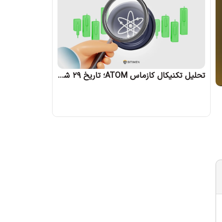
تحلیل تکنیکال کازماس ATOM؛ تاریخ 29 شهریور 1403