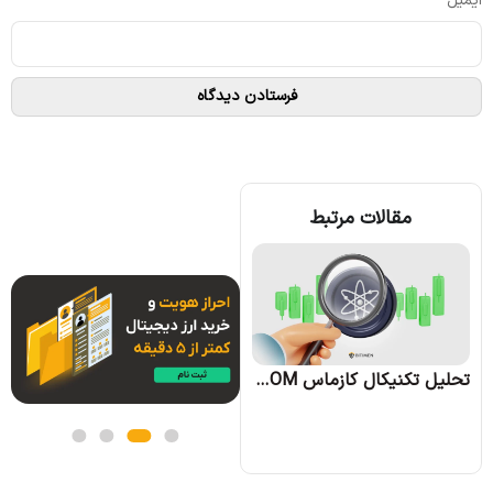
ایمیل
*
مقالات مرتبط
تحلیل تکنیکال آوه AAVE؛ تاریخ 28 شهریور 1403
تحلیل تکنیکال کازماس ATOM؛ تاریخ 29 شهریور 1403