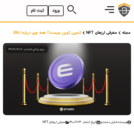
ورود
ثبت نام
مجله
معرفی ارزهای NFT
انجین کوین چیست؟ همه چیز درباره ENJ
بروز رسانی شده در: 1404/07/07
نویسنده:
شایان محمدی
تاریخ انتشار: 1400/11/14
معرفی ارزهای NFT