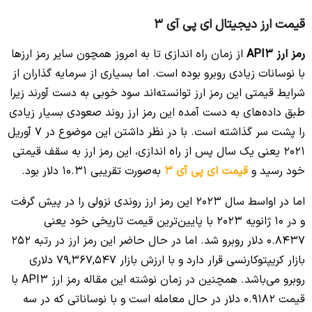
قیمت ارز دیجیتال ای پی آی 3
رمز ارز API3
از زمان راه‌ اندازی تا به امروز همچون سایر رمز ارزها
با نوسانات زیادی روبرو بوده است. اما بسیاری از سرمایه گذاران از
شرایط قیمتی این رمز ارز توانسته‌اند سود خوبی به دست آورند زیرا
طبق داده‌های به دست آمده این رمز ارز روند صعودی بسیار زیادی
را پشت سر گذاشته است. با در نظر داشتن این موضوع در 7 آوریل
2021 یعنی یک سال پس از راه اندازی، این رمز ارز به سقف قیمتی
خود رسید و
قیمت ای پی آی 3
به‌صورت تقریبی 10.31 دلار بود.
اما در اواسط سال 2023 این رمز ارز روندی نزولی را در پیش گرفت
و در 10 ژانویه 2023 با پایین‌ترین قیمت تاریخی خود یعنی
0.8437 دلار روبرو شد. اما در حال حاضر این رمز ارز در رتبه 252
بازار کریپتوکارنسی قرار دارد و با ارزش بازار 79,367,547 دلاری
روبرو می‌باشد. همچنین در زمان نوشته این مقاله رمز ارز API3 با
قیمت 0.9182 دلار در حال معامله است و با نوساناتی که در سه