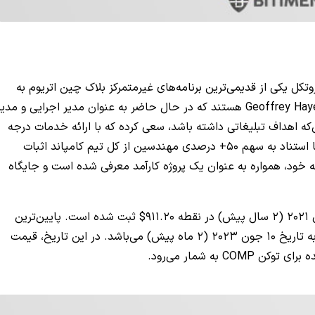
ل 2017 برمی‌گردد و این پروتکل یکی از قدیمی‌ترین برنامه‌های غیرمتمرکز بلاک چین اتریوم به
شمار می‌رود. سازندگان کامپاند Robert Leshner و Geoffrey Hayes هستند که در حال حاضر به عنوان مدیر اجرایی و مدی
ن‌که اهداف تبلیغاتی داشته باشد، سعی کرده که با ارائه خدمات درجه
یک، به بهبود بهره‌وری بلاک چین کمک کند. این ادعا با استناد به سهم 50+ درصدی مهندسین از کل تیم کامپاند اثبات
 از طرفی کامپاند در طول دوران فعالیت 6 ساله خود، همواره به عنوان یک پروژه کارآمد معرفی شده است و جایگاه
در تاریخ 12 می 2021 (2 سال پیش) در نقطه 911.20$ ثبت شده است. پایین‌ترین
قیمت تاریخی یا ATL ارز دیجیتال کامپاند نیز مربوط به تاریخ 10 جون 2023 (2 ماه پیش) می‌باشد. در این تاریخ، قیمت