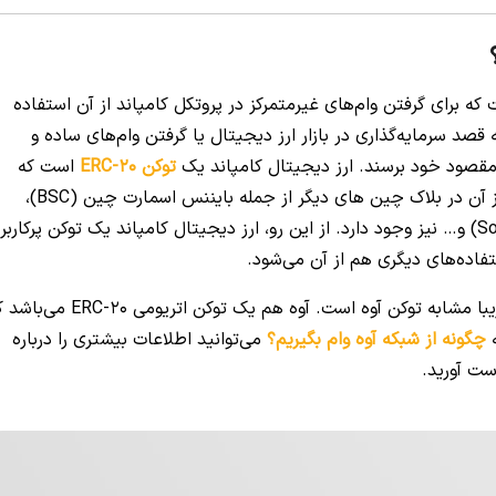
که برای گرفتن وام‌های غیرمتمرکز در پروتکل کامپاند از آن استفاده
یجیتال COMP است. کسانی که قصد سرمایه‌گذاری در بازار ارز دیجیتال یا گرفتن وام‌های ساده و
به مقصود خود برسند. ارز دیجیتال کامپاند یک
توکن ERC-20
است که
روی بلاک چین اتریوم قرار دارد. البته امکان استفاده از آن در بلاک چین های دیگر از جمله بایننس اسمارت چین (BSC)،
آوالانچ (Avalanche)، نیر پروتکل (Near)، سولانا (Solana) و… نیز وجود دارد. از این رو، ارز دیجیتال کامپاند یک توکن پرکاربر
فاده‌های دیگری هم از آن می‌شود.
استفاده ارز دیجیتال کامپاند در فضای بلاک چین، تقریبا مشابه توکن آوه است. آوه هم یک توکن اتریومی 
ه
چگونه از شبکه آوه وام بگیریم؟
می‌توانید اطلاعات بیشتری را درباره
ست آورید.