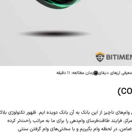
معرفی ارزهای دیفای
زمان مطالعه: 11 دقیقه
ی وام‌های ناچیز از این بانک به آن بانک دویده ایم. ظهور تکنولوژی بلاک
های وام‌دهی یا لندینگ (Lending) غیرمتمرکز، فرایند طاقت‌فرسای وام‌دهی را برای ما به مراتب راحت‌تر کرده
 ضامن، در لحظه وام بگیریم و با سختی‌های وام گرفتن سنتی