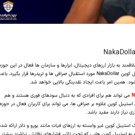
قمند به بازار ارزهای دیجیتال، ابزارها و سازمان ها فعال در این حوزه
را در اختیار داریم. در صورتی که پیشنهاد عرضه استیبل کوین NakaDollar مورد استقبال صرافی ها و تریدرها قرار بگیرد، ب
د. همین امر باعث ایجاد نقدینگی بالایی خواهد شد.
می تواند هم برای افرادی که به دنبال سودهای فوری هستند و هم
تیبل کوین علاوه بر صرافی ها، می تواند برای کاربران فعال در حوزه
ری نیاز دارند مفید باشد.
 استیبل کوین غیر وابسته به ارزهای فیات مانند یورو و دلار ارائه شده
ری از پلتفرم های Defi، نیاز جامعه به استیبل کوین هایی که تحت تاثیر فشارهای نظارتی نباشند بیشتر