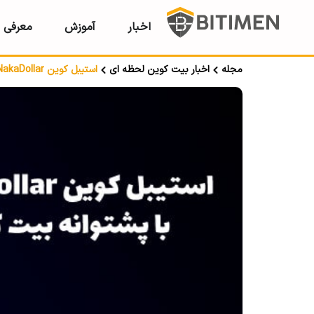
اخبار
آموزش
معرفی ر
مجله
اخبار بیت کوین لحظه ای
استیبل کوین NakaDollar با پشتوانه بیت کوین