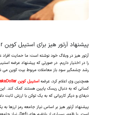
پیشنهاد آرتور هیز برای استیبل کوین NakaDollar
آرتور هیز در وبلاگ خود نوشته است: ما حمایت افراد علا
رشد چشمگیر سود باز معاملات مربوط بیت کوین می شو
همچنین وی اعلام کرد، عرضه
استیبل کوین NakaDollar
کسانی که به دنبال ریسک پایین هستند کمک کند. این اس
دیفای و دیگر کاربرانی که به یک توکن با ارزش ثابت دلا
پیشنهاد آرتور هیز بر اساس نیاز جامعه رمز ارزها به یک
است. با ظهور بسیا