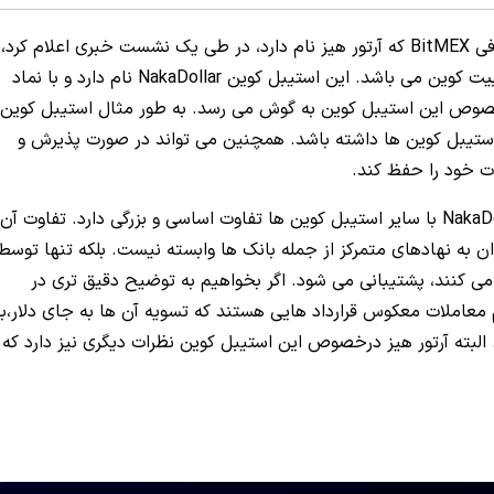
طبق داده های به دست رسیده یکی از بنیانگذاران صرافی BitMEX که آرتور هیز نام دارد، در طی یک نشست خبری اعلام کرد،
به تازگی در صدد راه اندازی استیبل کوینی با پشتوانه بیت کوین می باشد. این استیبل کوین NakaDollar نام دارد و با نماد
ادی در خصوص این استیبل کوین به گوش می رسد. به طور مثال استیبل کوین
ه سایر استیبل کوین ها داشته باشد. همچنین می تواند در صورت پذیرش و
ت خود را حفظ کند.
با سایر استیبل کوین ها تفاوت اساسی و بزرگی دارد. تفاوت آن
یبل کوین NakaDollar به هیچ عنوان به نهادهای متمرکز از جمله بانک ها وابسته نیست. بلکه تنها توسط
 کنند، پشتیبانی می شود. اگر بخواهیم به توضیح دقیق تری در
عاملات معکوس قرارداد هایی هستند که تسویه آن ها به جای دلار،با
لبته آرتور هیز درخصوص این استیبل کوین نظرات دیگری نیز دارد که